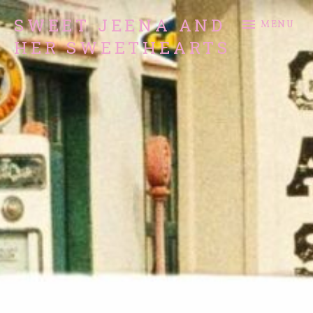
SWEET JEENA AND
MENU
HER SWEETHEARTS
Rock and Roll Band