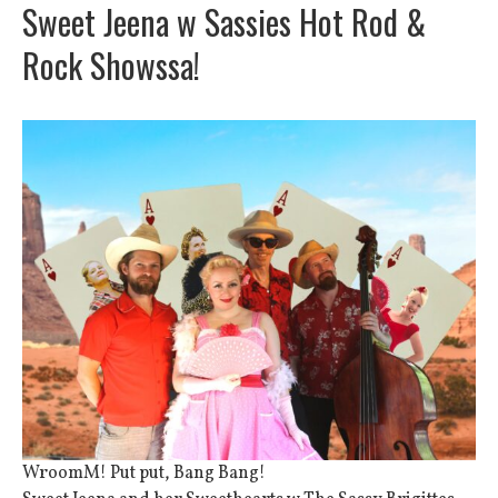
Month:
March 2026
Sweet Jeena w Sassies Hot Rod &
Rock Showssa!
WroomM! Put put, Bang Bang!