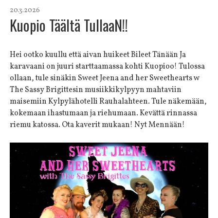
20.3.2026
Kuopio Täältä TullaaN!!
Hei ootko kuullu että aivan huikeet Bileet Tänään Ja
karavaani on juuri starttaamassa kohti Kuopioo! Tulossa
ollaan, tule sinäkin Sweet Jeena and her Sweethearts w
The Sassy Brigittesin musiikkikylpyyn mahtaviin
maisemiin Kylpylähotelli Rauhalahteen. Tule näkemään,
kokemaan ihastumaan ja riehumaan. Kevättä rinnassa
riemu katossa. Ota kaverit mukaan! Nyt Mennään!