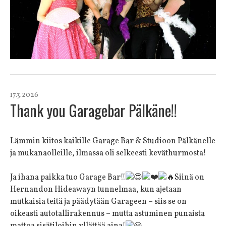
17.3.2026
Thank you Garagebar Pälkäne!!
Lämmin kiitos kaikille Garage Bar & Studioon Pälkänelle
ja mukanaolleille, ilmassa oli selkeesti keväthurmosta!
Ja ihana paikka tuo Garage Bar!!
Siinä on
Hernandon Hideawayn tunnelmaa, kun ajetaan
mutkaisia teitä ja päädytään Garageen – siis se on
oikeasti autotallirakennus – mutta astuminen punaista