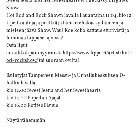
Sweet Jeena and her Sweethearts w The Sassy Brigittes
Show
Hot Rod and Rock Shown lavalla Lauantaina 11.04. klo 12!
Upeita autoja ja prätkiä ja tämä riehakas sydämeen ja
mieleen jäävä Show. Wau! Koe koko kattaus eturivistä ja
hommaa Lippuset ajoissa!
Osta liput
ennakkolipunmyynnistä
https://www.lippu.fi/artist/hotr
od-rockshow/
tai suoraan ovilta!
Esiintyjät Tampereen Messu- ja Urheilukeskuksen D-
hallin lavalla:
klo 12.00 Sweet Jeena and her Sweethearts
klo 14.00 Popedan Ajajat
klo 16.00 Kotiteollisuus
Näytä vähemmän