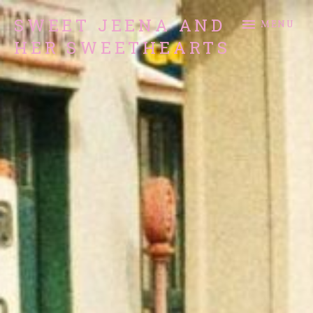
SWEET JEENA AND
MENU
HER SWEETHEARTS
Rock and Roll Band