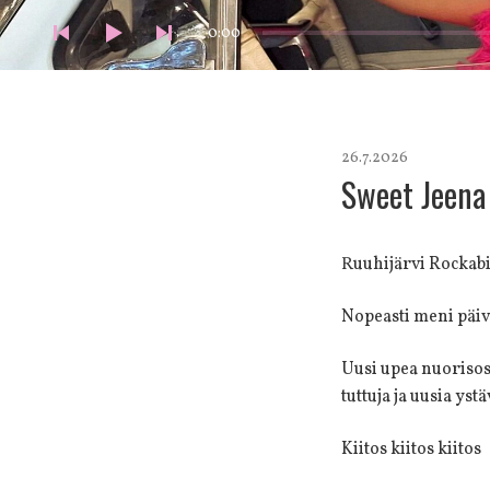
0:00
Category:
R
26.7.2026
Sweet Jeena
Ruuhijärvi Rockabil
Nopeasti meni päivä
Uusi upea nuorisose
tuttuja ja uusia ystä
Kiitos kiitos kiitos