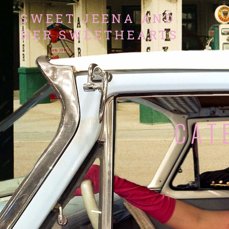
SWEET JEENA AND
HER SWEETHEARTS
Rock and Roll Band
CAT
Audio Player