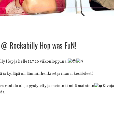
ecent Posts
 @ Rockabilly Hop was FuN!
ly Hop ja helle 11.7.26 viikonloppuna!
 ja kylläpä oli lämminhenkiset ja ihanat kesäbileet!
urantalo oli jo pystytetty ja meininki mitä mainioin
Kivoja
viä.