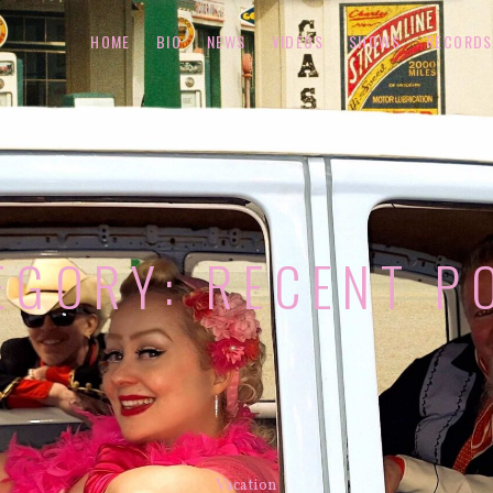
HOME
BIO
NEWS
VIDEOS
SHOWS
RECORDS
EGORY:
RECENT P
Vacation