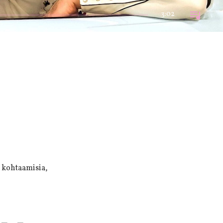
3:02
 kohtaamisia,